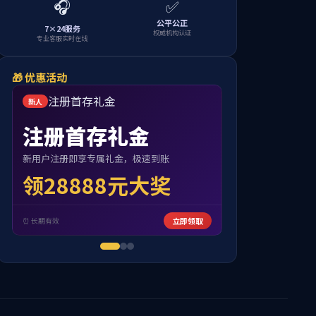
中标候选人公示
XTZ-ZB-2025第（651）
：GXTZ-ZB-2025第（651）号）采用公开招标方