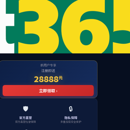
研究院动态
党建专栏
资料下载
联系我们