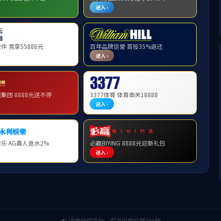
中标公告
更改通知
招标公告
年公司信息安全加固软硬件采购（项目编号：G
号）中标公告
伟德bv1946官网工程
作者：
发布时间：2025-09-02 16:35
2025年8月14日就2025年公司信息安全加固软硬件采购（项目编号