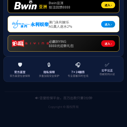
标代理甲级、政府采购代理甲级、中央投资项目招标代理预备级
我公司不仅资质齐全，还具备全过程工程咨询的实力，入选了广
技术力量
公司人员配套合理，专业覆盖全面，拥有高层次专业技术人
审计师、高级会计师等近百名。我公司建立了专业的技术团队，
程或分阶段的策划、咨询、招标、管理、索赔、鉴证等服务。
公司宗旨
公司一直坚持“规范管理、求实进取，多元经营”的经营宗
理。2015年初公司组建了研发中心，探索BIM的运用开发和