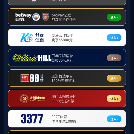
公司简介
组织机构
公司资质
企业荣誉
伟德bv1946官网（原广西伟德bv1946官网工程项目管理
公司一直专注于工程咨询、工程造价咨询、招标代理、监理等工
程监理甲级、电力工程监理乙级、水利工程施工监理乙级；工程